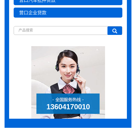
营口汽车抵押贷款
营口企业贷款
13604170010