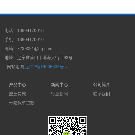
电话：13604170010
手机：13604170010
邮箱：7239091@qq.com
地址：辽宁省营口市渤海大街西93号
网站地图
辽ICP备19005536号-4
产品中心
新闻中心
公司简介
应急贷款
行业新闻
联系我们
寿险保单贷款